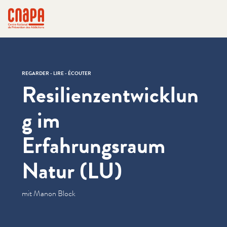
Passer directement au contenu
Panneau de gestion des cookies
cnapa
REGARDER - LIRE - ÉCOUTER
Resilienzentwicklun
g im
Erfahrungsraum
Natur (LU)
mit Manon Block