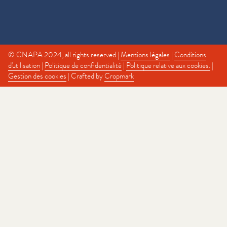
© CNAPA 2024, all rights reserved |
Mentions légales
|
Conditions
d'utilisation
|
Politique de confidentialité
|
Politique relative aux cookies.
|
Gestion des cookies
| Crafted by
Cropmark