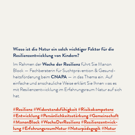
Wieso ist die Natur ein solch wichtiger Faktor für die
Resilienzentwicklung von Kindern?
Im Rahmen der
Woche der Resilienz
führt Sie Manon
Block — Fach­ber­a­terin für Sucht­präven­tion & Gesund­
heits­förderung beim
CNAPA
— in das Thema ein. Auf
einfache und anschauliche Weise erklärt Sie Ihnen was es
mit Resilien­zen­twick­lung im Erfahrungsraum Natur auf sich
hat.
#Resilienz
#Wider­stands­fähigkeit
#Risikokom­pe­tenz
#Entwicklung
#Per­sön­lichkeitsstärkung
#Gemein­schaft
#ManonBlock
#WocheD­er­Re­silienz
#Resilien­zen­twick­
lung
#Erfahrungsraum­Natur
#Natur­päd­a­gogik
#Natur