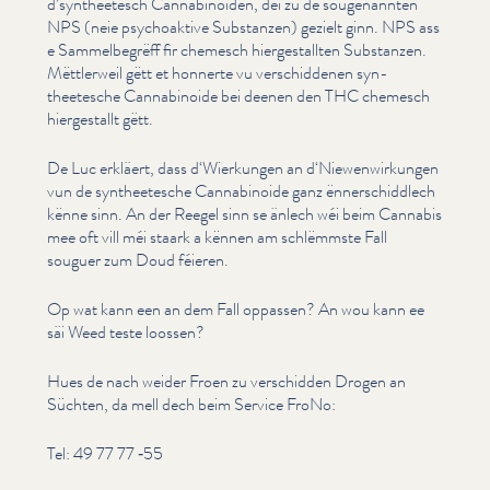
d’syntheetesch Cannabi­noiden, déi zu de souge­nan­nten
NPS (neie psy­choak­tive Substanzen) gezielt ginn. NPS ass
e Sam­mel­be­grëff fir chemesch hiergestall­ten Substanzen.
Mëttlerweil gëtt et honnerte vu ver­schid­de­nen syn­
theetesche Cannabi­noide bei deenen den THC chemesch
hiergestallt gëtt.
De Luc erkläert, dass d‘Wierkungen an d‘Niewenwirkungen
vun de syn­theetesche Cannabi­noide ganz ënner­schid­dlech
kënne sinn. An der Reegel sinn se änlech wéi beim Cannabis
mee oft vill méi staark a kënnen am schlëmmste Fall
souguer zum Doud féieren.
Op wat kann een an dem Fall oppassen? An wou kann ee
säi Weed teste loossen?
Hues de nach weider Froen zu verschidden Drogen an
Süchten, da mell dech beim Service FroNo:
Tel: 49 77 77 ‑55