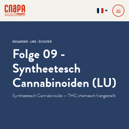
Passer directement au contenu
Panneau de gestion des cookies
cnapa
FR
REGARDER - LIRE - ÉCOUTER
Folge 09 -
Syntheetesch
Cannabinoiden (LU)
Syn­theetesch Cannabi­noide — THC chemesch hiergestallt