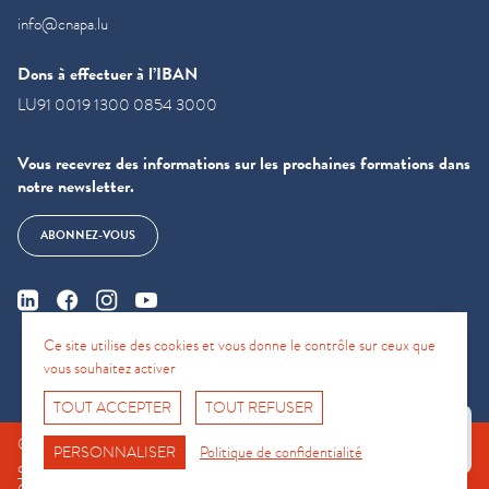
info@cnapa.lu
Dons à effectuer à l’IBAN
LU91 0019 1300 0854 3000
Vous recevrez des informations sur les prochaines formations dans
notre newsletter.
ABONNEZ-VOUS
Ce site utilise des cookies et vous donne le contrôle sur ceux que
vous souhaitez activer
TOUT ACCEPTER
TOUT REFUSER
Fro No
© CNAPA 2024, all rights reserved |
Mentions légales
|
Conditions
Support Hotline
PERSONNALISER
Politique de confidentialité
d'utilisation
|
Politique de confidentialité
|
Politique relative aux cookies.
|