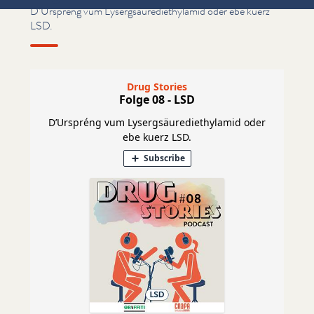
D’Urspréng vum Lysergsäurediethylamid oder ebe kuerz
LSD.