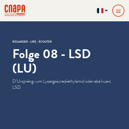
Passer directement au contenu
Panneau de gestion des cookies
cnapa
FR
REGARDER - LIRE - ÉCOUTER
Folge 08 - LSD
(LU)
D’Urspréng vum Lysergsäuredi­ethy­lamid oder ebe kuerz
LSD.
Folge 08 - LSD