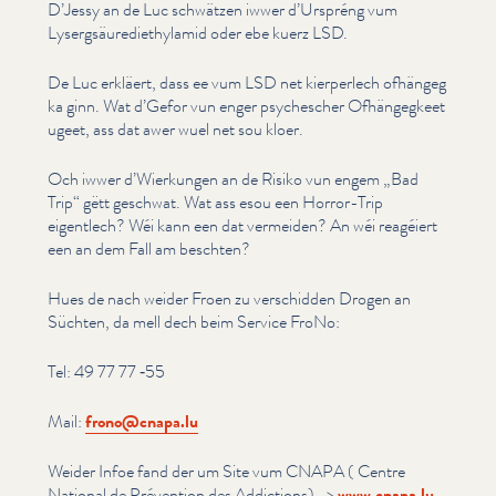
D’Jessy an de Luc schwätzen iwwer d’Urspréng vum
Lysergsäuredi­ethy­lamid oder ebe kuerz LSD.
De Luc erkläert, dass ee vum LSD net kierperlech ofhängeg
ka ginn. Wat d’Gefor vun enger psychescher Ofhängeg­keet
ugeet, ass dat awer wuel net sou kloer.
Och iwwer d’Wierkungen an de Risiko vun engem
„
Bad
Trip“ gëtt geschwat. Wat ass esou een Horror-Trip
eigentlech? Wéi kann een dat vermeiden? An wéi reagéiert
een an dem Fall am beschten?
Hues de nach weider Froen zu verschidden Drogen an
Süchten, da mell dech beim Service FroNo:
Tel: 49 77 77 ‑55
Mail:
frono@​cnapa.​lu
Weider Infoe fand der um Site vum CNAPA ( Centre
National de Prévention des Addictions) ->
www​.cnapa​.lu