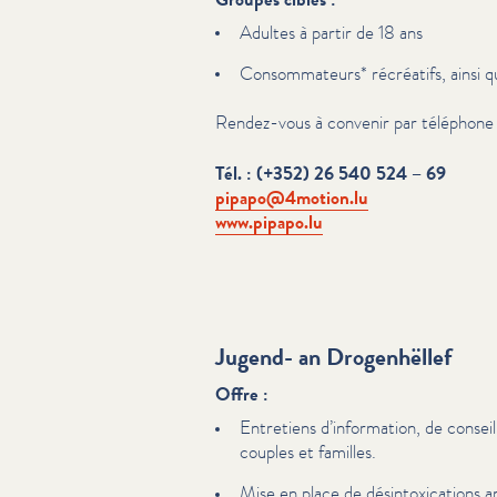
Adultes à partir de 18 ans
Con­som­ma­teurs* récréatifs, ainsi q
Rendez-vous à convenir par téléphone 
Tél. : (+352) 26 540 524 – 69
pipapo@​4motion.​lu
www​.pipapo​.lu
Jugend- an Drogenhëllef
Offre :
Entretiens d’information, de conseil 
couples et familles.
Mise en place de dés­in­tox­i­ca­tions am