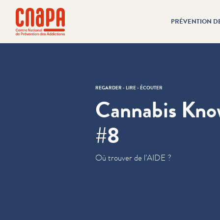
Passer directement au contenu
Panneau de gestion des cookies
PRÉVENTION D
cnapa
REGARDER - LIRE - ÉCOUTER
Cannabis Kn
#8
Où trouver de l’AIDE ?