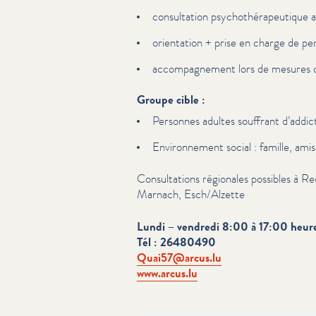
con­sul­ta­tion psy­chothérapeu­tique
orientation + prise en charge de pers
accom­pa­g­ne­ment lors de mesures 
Groupe cible :
Personnes adultes souffrant d’addic
Envi­ron­nement social : famille, ami
Con­sul­ta­tions régionales possibles à
Marnach, Esch/​Alzette
Lundi – vendredi 8:00 à 17:00 heur
Tél : 26480490
Quai57@​arcus.​lu
www​.arcus​.lu