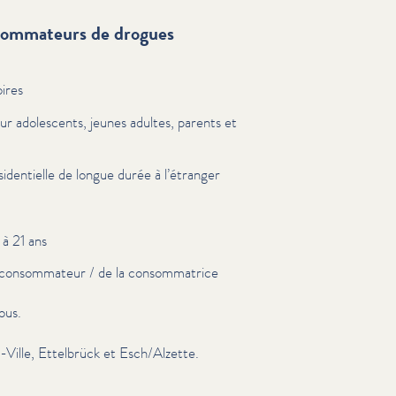
nsommateurs de drogues
oires
our adolescents, jeunes adultes, parents et
en­tielle de longue durée à l’étranger
 à 21 ans
con­som­ma­teur / de la con­som­ma­trice
ous.
-Ville, Ettelbrück et Esch/​Alzette.