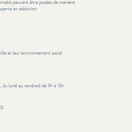
annabis peuvent être posées de manière
xperte en addiction.
ille et leur envi­ron­nement social
 du lundi au vendredi de 9h à 13h
55