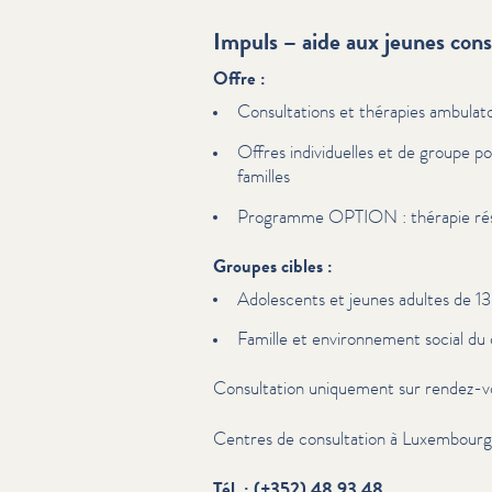
Impuls – aide aux jeunes co
Offre :
Con­sul­ta­tions et thérapies ambu­la­t
Offres indi­vidu­elles et de groupe p
familles
Programme OPTION : thérapie rési­d
Groupes cibles :
Adolescents et jeunes adultes de 13
Famille et envi­ron­nement social du 
Con­sul­ta­tion uniquement sur rendez-v
Centres de con­sul­ta­tion à Luxembourg
Tél. : (+352) 48 93 48