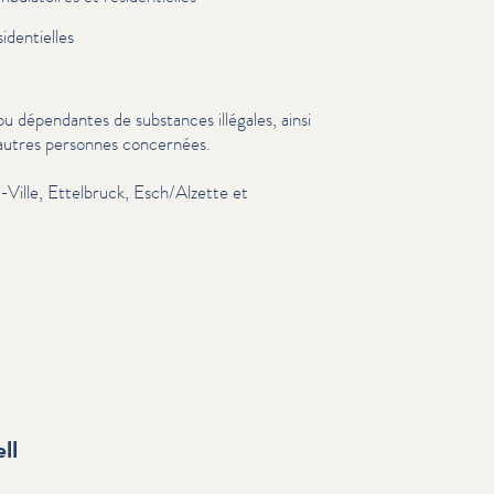
­den­tielles
 dépendantes de substances illégales, ainsi
t autres personnes concernées.
-Ville, Ettelbruck, Esch/​Alzette et
ll