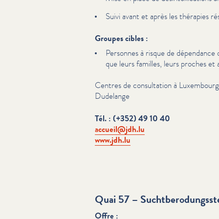
Suivi avant et après les thérapies rési
Groupes cibles :
Personnes à risque de dépendance ou
que leurs familles, leurs proches e
Centres de con­sul­ta­tion à Luxembourg
Dudelange
Tél. : (+352) 49 10 40
accueil@​jdh.​lu
www​.jdh​.lu
Quai 57 – Suchtberodungsste
Offre :