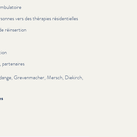
 ambulatoire
onnes vers des thérapies rési­den­tielles
de réinsertion
tion
s, partenaires
 Redange, Greven­mach­er, Mersch, Diekirch,
es