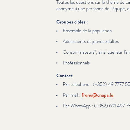
Toutes les questions sur le thème du c
anonyme à une personne de l’équipe, e
Groupes cibles :
Ensemble de la population
Adolescents et jeunes adultes
Con­som­ma­teurs*, ainsi que leur fam
Pro­fes­sion­nels
Contact:
Par téléphone : (+352) 49 7777 55,
Par mail :
frono@​cnapa.​lu
Par WhatsApp : (+352) 691 497 7