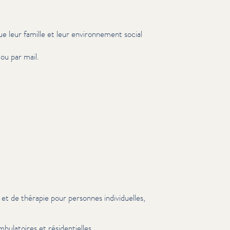
ue leur famille et leur envi­ron­nement social
ou par mail.
et de thérapie pour personnes indi­vidu­elles,
bu­la­toires et rési­den­tielles