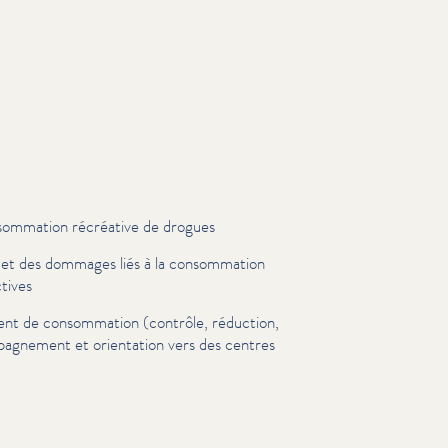
n­som­ma­tion récréative de drogues
 et des dommages liés à la con­som­ma­tion
­tives
nt de con­som­ma­tion (contrôle, réduction,
a­g­ne­ment et orientation vers des centres