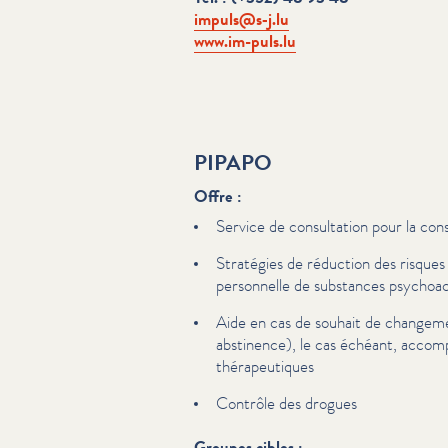
impuls@s‑j.lu
www​.im​-puls​.lu
PIPAPO
Offre :
Service de con­sul­ta­tion pour la co
Stratégies de réduction des risques
personnelle de substances psy­choac
Aide en cas de souhait de changeme
abstinence), le cas échéant, accom­p
thérapeu­tiques
Contrôle des drogues
Groupes cibles :