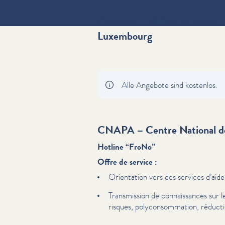
Cannabis – Offres de consultat
Luxembourg
Alle Angebote sind kostenlos.
CNAPA – Centre National de
Hotline
“
FroNo”
Offre de service :
Orientation vers des services d’aid
Trans­mis­sion de con­nais­sances su
risques, poly­con­som­ma­tion, réduct