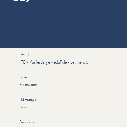
Informations
Lieu(x)
IFEN Walferdange - eduPôle - bâtiment 6
Types
Formations
Thématique
Tabac
Domaines