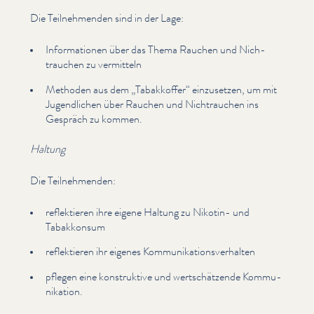
Die Teil­nehmenden sind in der Lage:
Infor­ma­tio­nen über das Thema Rauchen und Nich­
trauchen zu vermitteln
Methoden aus dem
„
Tabakkoffer“ einzusetzen, um mit
Jugendlichen über Rauchen und Nich­trauchen ins
Gespräch zu kommen.
Haltung
Die Teil­nehmenden:
reflek­tieren ihre eigene Haltung zu Nikotin- und
Tabakkonsum
reflek­tieren ihr eigenes Kom­mu­nika­tionsver­hal­ten
pflegen eine kon­struk­tive und wertschätzende Kom­mu­
nika­tion.