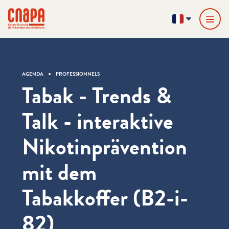
Passer directement au contenu
Panneau de gestion des cookies
cnapa
FR
AGENDA
PROFESSIONNELS
Tabak - Trends &
Talk - interaktive
Nikotinprävention
mit dem
Tabakkoffer (B2-i-
82)