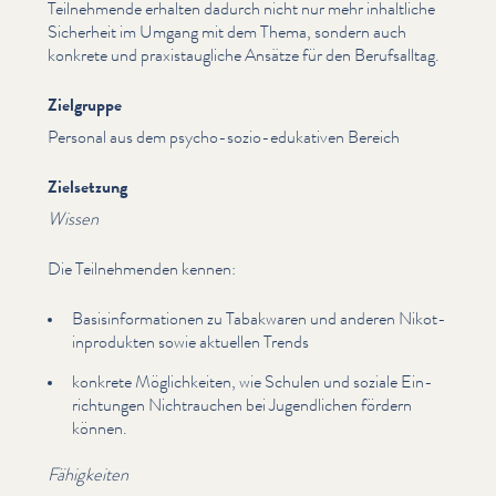
Teil­nehmende erhalten dadurch nicht nur mehr inhaltliche
Sicherheit im Umgang mit dem Thema, sondern auch
konkrete und prax­is­taugliche Ansätze für den Beruf­sall­t­ag.
Zielgruppe
Personal aus dem psycho-sozio-edukativen Bereich
Zielsetzung
Wissen
Die Teil­nehmenden kennen:
Basis­in­for­ma­tio­nen zu Tabakwaren und anderen Nikot­
in­pro­duk­ten sowie aktuellen Trends
konkrete Möglichkeit­en, wie Schulen und soziale Ein­
rich­tun­gen Nich­trauchen bei Jugendlichen fördern
können.
Fähigkeiten