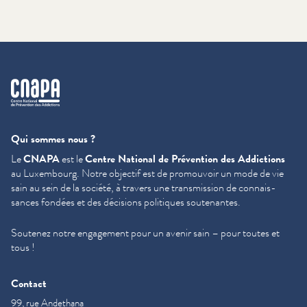
cnapa
Qui sommes nous ?
Le
CNAPA
est le
Centre National de Prévention des Addictions
au Luxembourg. Notre objectif est de promouvoir un mode de vie
sain au sein de la société, à travers une trans­mis­sion de con­nais­
sances fondées et des décisions politiques soutenantes.
Soutenez notre engagement pour un avenir sain – pour toutes et
tous !
Contact
99, rue Andethana