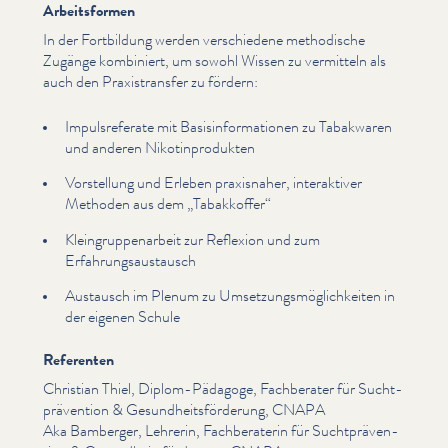
Arbeitsformen
In der Fortbildung werden ver­schiedene methodische
Zugänge kombiniert, um sowohl Wissen zu vermitteln als
auch den Prax­is­trans­fer zu fördern:
Impul­srefer­ate mit Basis­in­for­ma­tio­nen zu Tabakwaren
und anderen Nikot­in­pro­duk­ten
Vorstellung und Erleben praxisnaher, inter­ak­tiv­er
Methoden aus dem
„
Tabakkoffer“
Kle­in­grup­pe­nar­beit zur Reflexion und zum
Erfahrungsaus­tausch
Austausch im Plenum zu Umset­zungsmöglichkeit­en in
der eigenen Schule
Referenten
Christian Thiel, Diplom-Pädagoge, Fachberater für Sucht­
präven­tion & Gesund­heits­förderung, CNAPA
Aka Bamberger, Lehrerin, Fach­ber­a­terin für Sucht­präven­