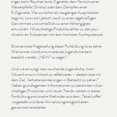
tri­gen beim Rauchen einer Zigarette, dem Konsum einer
Wasserpfeife (Shisha) oder dem Dampfen einer
E‑Zigarette. Was zunächst als neugieriges Aus­pro­bieren
beginnt, kann sich jedoch rasch zu einer regelmäßi­gen
Gewohnheit und schließlich zu einer Abhängigkeit
entwickeln. Nikot­in­haltige Produkte zählen zu den psy­
choak­tiv­en Substanzen mit dem höchsten Sucht­poten­zial.
Eine zentrale Fragestel­lung dieser Fortbildung ist es daher:
Wie können nichtkon­sum­ierende Jugendliche darin
bestärkt werden
„
NEIN“ zu sagen?
Und wie ermutigt man rauchende Jugendliche, ihren
Nikotinkon­sum kritisch zu reflek­tieren – ide­al­er­weise mit
dem Ziel, Ver­hal­tensän­derun­gen in Betracht zu ziehen?
Neben grundle­gen­den Infor­ma­tio­nen zu bekannten nikot­
in­halti­gen Produkten und neuen Trends werden in dieser
Fortbildung praxisnahe Methoden aus dem
„
Tabakkoffer“
vorgestellt und deren Anwen­dungsmöglichkeit­en
gemeinsam erarbeitet.