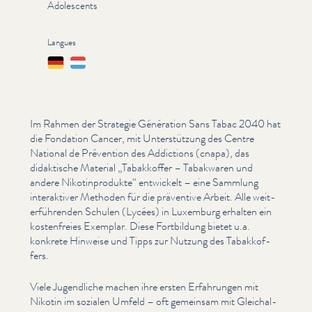
Adolescents
Langues
Deutsch
Lëtzebuergesch
Im Rahmen der Strategie Génération Sans Tabac 2040 hat
die Fondation Cancer, mit Unter­stützung des Centre
National de Prévention des Addictions (cnapa), das
didaktische Material
„
Tabakkoffer – Tabakwaren und
andere Nikot­in­pro­duk­te“ entwickelt – eine Sammlung
inter­ak­tiv­er Methoden für die präventive Arbeit. Alle weit­
er­führen­den Schulen (Lycées) in Luxemburg erhalten ein
kosten­freies Exemplar. Diese Fortbildung bietet u.a.
konkrete Hinweise und Tipps zur Nutzung des Tabakkof­
fers.
Viele Jugendliche machen ihre ersten Erfahrungen mit
Nikotin im sozialen Umfeld – oft gemeinsam mit Gle­ichal­