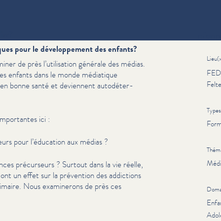
ias?
Inform
isques pour le développement des enfants?
Lieu(
iner de près l’utilisation générale des médias.
FEDA
s enfants dans le monde médiatique
Felt
dir en bonne santé et deviennent autodéter­
Types
importantes ici :
Form
urs pour l’éducation aux médias ?
Thém
Médi
s précurseurs ? Surtout dans la vie réelle,
t un effet sur la prévention des addictions
primaire. Nous examinerons de près ces
Doma
Enfa
Adol