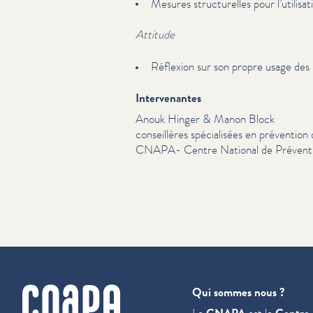
Mesures struc­turelles pour l’utilisa
Attitude
Réflexion sur son propre usage des
Intervenantes
Anouk Hinger & Manon Block
con­seil­lères spé­cial­isées en préventi
CNAPA- Centre National de Préventi
cnapa
Qui sommes nous ?