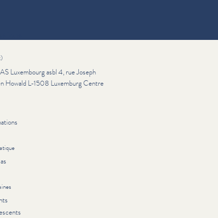
ations
x)
S Luxembourg asbl 4, rue Joseph
en Howald L-1508 Luxemburg Centre
ations
atique
as
ines
nts
escents