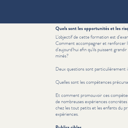
D’où vient la fascination pour les méd
Quels sont les opportunités et les r
L’objectif de cette formation est d’exam
Comment accompagner et renforcer le
d’aujourd’hui afin qu’ils puissent gran
minés?
Deux questions sont par­ti­c­ulière­ment 
Quelles sont les compétences précurse
Et comment promouvoir ces compétence
de nombreuses expériences concrètes on
chez les tout petits et les enfants du 
expériences.
Publics cibles