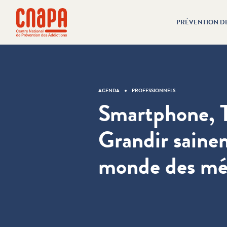
Passer directement au contenu
Panneau de gestion des cookies
PRÉVENTION D
cnapa
AGENDA
PROFESSIONNELS
Smartphone, T
Grandir saine
monde des mé