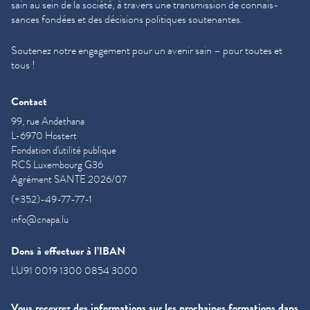
sain au sein de la société, à travers une trans­mis­sion de con­nais­
sances fondées et des décisions politiques soutenantes.
Soutenez notre engagement pour un avenir sain – pour toutes et
tous !
Contact
99, rue Andethana
L-6970 Hostert
Fondation d'utilité publique
RCS Luxembourg G36
Agrément SANTE 2026/07
(+352)-49-77-77-1
info@cnapa.lu
Dons à effectuer à l’IBAN
LU91 0019 1300 0854 3000
Vous recevrez des informations sur les prochaines formations dans