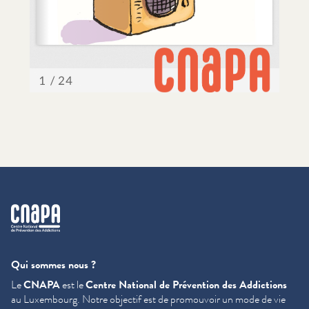
cnapa
Qui sommes nous ?
Le
CNAPA
est le
Centre National de Prévention des Addictions
au Luxembourg. Notre objectif est de promouvoir un mode de vie