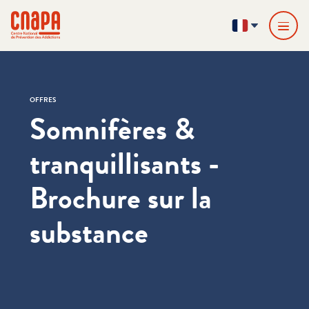
Passer directement au contenu
Panneau de gestion des cookies
cnapa
FR
OFFRES
Somnifères &
tranquillisants -
Brochure sur la
substance