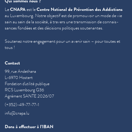
Qui sommes nous ?
Le
CNAPA
est le
Centre National de Prévention des Addictions
au Luxembourg. Notre objectif est de promouvoir un mode de vie
sain au sein de la société, à travers une trans­mis­sion de con­nais­
sances fondées et des décisions politiques soutenantes.
Soutenez notre engagement pour un avenir sain – pour toutes et
tous !
Contact
99, rue Andethana
L-6970 Hostert
Fondation d'utilité publique
RCS Luxembourg G36
Agrément SANTE 2026/07
(+352)-49-77-77-1
info@cnapa.lu
Dons à effectuer à l’IBAN