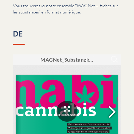
Vous trouverez ici notre ensemble
“
MAGNet – Fiches sur
les substances” en format numérique.
DE