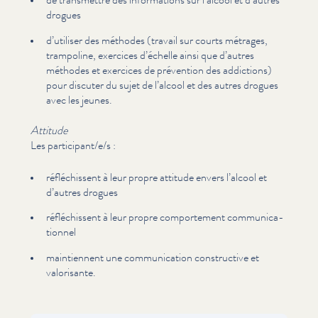
drogues
d’utiliser des méthodes (travail sur courts métrages,
trampoline, exercices d’échelle ainsi que d’autres
méthodes et exercices de prévention des addictions)
pour discuter du sujet de l’alcool et des autres drogues
avec les jeunes.
Attitude
Les participant/​e/​s :
réfléchissent à leur propre attitude envers l’alcool et
d’autres drogues
réfléchissent à leur propre com­porte­ment com­mu­ni­ca­
tion­nel
main­ti­en­nent une com­mu­ni­ca­tion con­struc­tive et
valorisante.