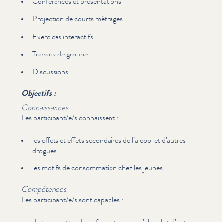
Conférences et présen­ta­tions
Projection de courts métrages
Exercices interactifs
Travaux de groupe
Discussions
Objectifs :
Con­nais­sances
Les participant/​e/​s connaissent :
les effets et effets secondaires de l’alcool et d’autres
drogues
les motifs de con­som­ma­tion chez les jeunes.
Compétences
Les participant/​e/​s sont capables :
de transmettre des infor­ma­tions sur l’alcool et d’autres