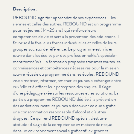
Description :
REBOUND signifie : apprendre de ses expériences – les
siennes et celles des autres. REBOUND est un programme
pour les jeunes (14–26 ans) qui renforce leurs
compétences de vie et sert à la prévention des addictions. Il
favorise à la fois leurs forces indi­vidu­elles et celles de leurs
groupes sociaux de référence. Le programme est mis en
œuvre dans les écoles par des professionnel/​le/​s spé­ciale­
ment formé/​e/​s. La formation proposée transmet toutes les
con­nais­sances et compétences nécessaires pour la mise en
œuvre réussie du programme dans les écoles. REBOUND
vise à motiver, informer, amener les jeunes à échanger entre
eux/​elle et à affiner leur perception des risques. Il s’agit
d’une pédagogie axée sur les ressources et les solutions. La
partie du programme REBOUND dédiée à la prévention
des addictions incite les jeunes à découvrir ce que signifie
une con­som­ma­tion responsable d’alcool et d’autres
drogues. Ce qui rend REBOUND spécial, c’est une
attitude : il s’agit de la compétence en matière de risque
dans un envi­ron­nement social sig­ni­fi­catif, exigeant et