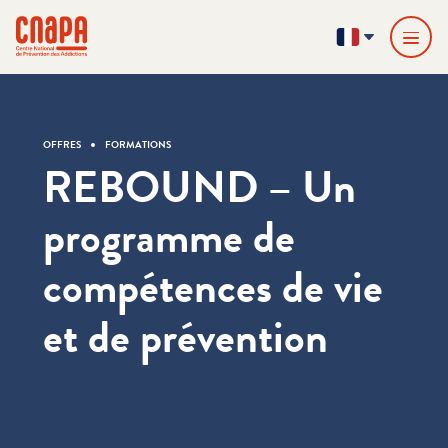
Passer directement au contenu
Panneau de gestion des cookies
cnapa
FR
OFFRES
FORMATIONS
REBOUND – Un
programme de
compétences de vie
et de prévention