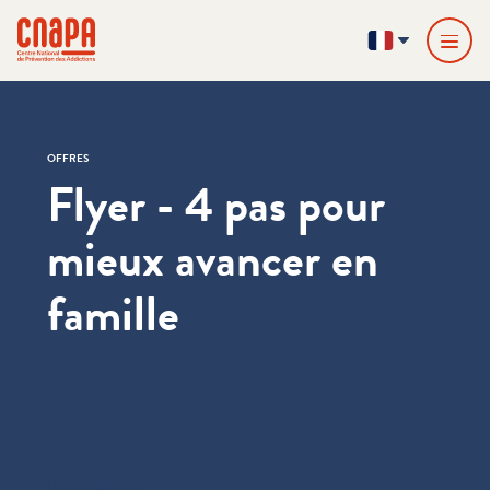
Passer directement au contenu
Panneau de gestion des cookies
cnapa
FR
OFFRES
Flyer - 4 pas pour
mieux avancer en
famille
Informations