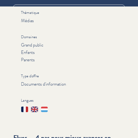
Thématique
Médias
Domaines
Grand public
Enfants
Parents
Type d'offre
Documents d'information
Langues
Français
English
Lëtzebuergesch
Flyer — 4 pas pour mieux avancer en