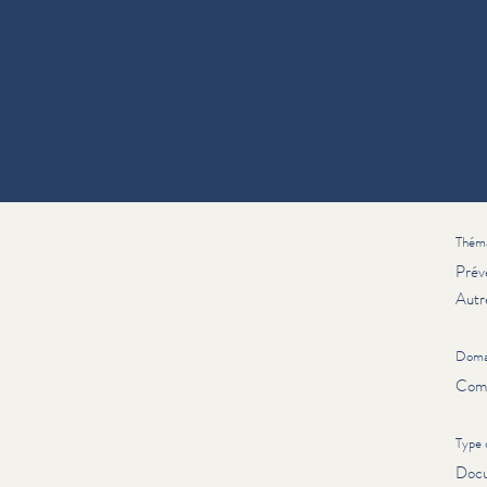
évention efficace des addictions au
Inform
Thém
Prév
Autr
Doma
Com
Type d
Docu