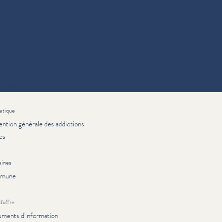
ations
atique
ention générale des addictions
es
ines
mune
'offre
ments d'information