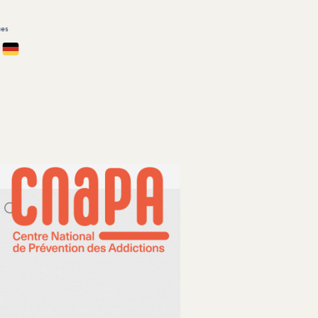
ues
çais
Deutsch