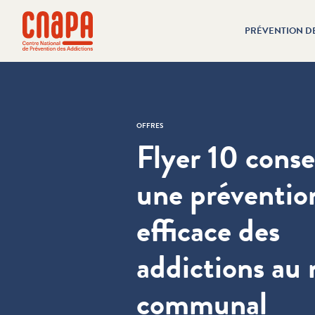
Passer directement au contenu
Panneau de gestion des cookies
PRÉVENTION D
cnapa
OFFRES
Flyer 10 conse
une préventio
efficace des
addictions au 
communal