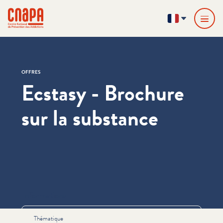
Passer directement au contenu
Panneau de gestion des cookies
cnapa
FR
OFFRES
Ecstasy - Brochure
sur la substance
Informations
Thématique