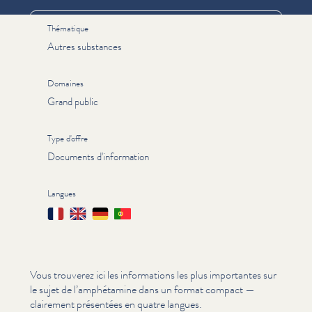
Thématique
Autres substances
Domaines
Grand public
Type d'offre
Documents d'information
Langues
Français
English
Deutsch
Português
Vous trouverez ici les infor­ma­tions les plus importantes sur
le sujet de l’am­phé­t­a­mine dans un format compact —
clairement présentées en quatre langues.