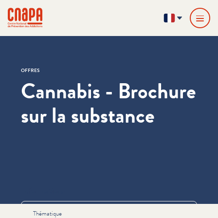
Passer directement au contenu
Panneau de gestion des cookies
cnapa
FR
OFFRES
Cannabis - Brochure
sur la substance
Informations
Thématique