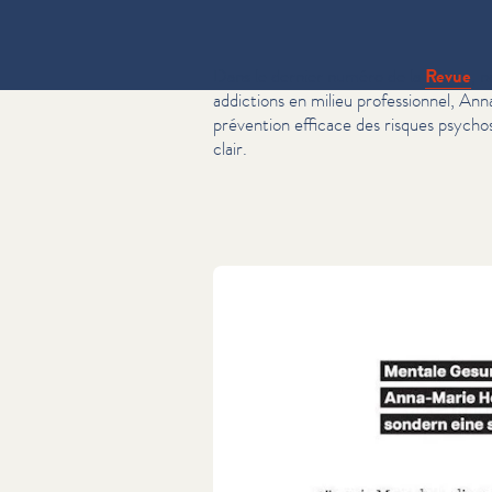
Dans le dernier numéro de la
Revue
, n
addictions en milieu pro­fes­sion­nel, A
prévention efficace des risques psy­choso
clair.