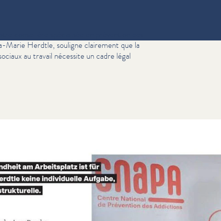
otre conseillère spécialisée en prévention des
nna-Marie Herdtle, souligne clairement que la
­ci­aux au travail nécessite un cadre légal