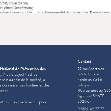
Contact
National de Prévention des
99, rue Andethana
. Notre objectif est de
L-6970 Hostert
sain au sein de la société, à
Fondation d'utilité
de con­nais­sances fondées et des
publique
antes.
RCS Luxembourg G36
Agrément SANTE
2026/07
t pour un avenir sain – pour
(+352)-49-77-77-1