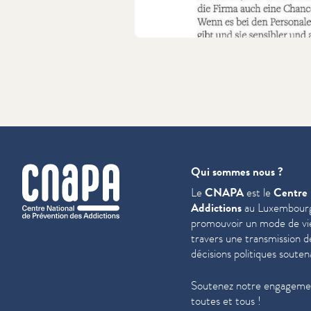
cnapa
Qui sommes nous ?
Le
CNAPA
est le
Centre 
Addictions
au Luxembourg
promouvoir un mode de vie 
travers une trans­mis­sion 
décisions politiques souten
Soutenez notre engagemen
toutes et tous !