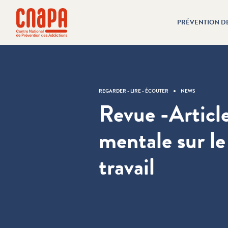
Passer directement au contenu
Panneau de gestion des cookies
PRÉVENTION D
cnapa
REGARDER - LIRE - ÉCOUTER
NEWS
Revue -Articl
mentale sur le
travail