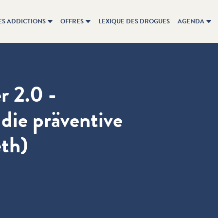
ES ADDICTIONS
OFFRES
LEXIQUE DES DROGUES
AGENDA
r 2.0 -
die präventive
eth)