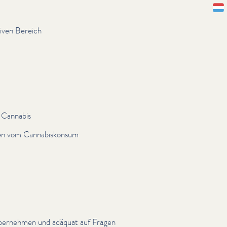
Lëtz
iven Bereich
u Cannabis
en vom Cannabiskon­sum
 übernehmen und adäquat auf Fragen