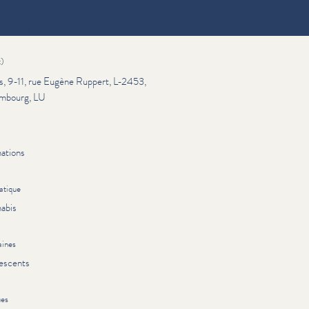
ations
x)
s, 9-11, rue Eugène Ruppert, L-2453,
mbourg, LU
ations
atique
abis
ines
escents
ues