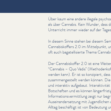
Cannabiskoffer 2.0 — Method
Über kaum eine andere illegale psy­choak
als über Cannabis. Kein Wunder, dass 
Unterricht immer wieder auf der Tage­so
In diesem Sinne stehen bei diesem S
Cannabiskof­fers 2.0 im Mittelpunkt, u
oft auch bagatel­lisierte Thema Cannab
Der Cannabiskof­fer 2.0 ist eine Weit­er­
“
Cannabis – Quo Vadis” (Meth­o­d­enkof
werden kann). Er ist so konzipiert, das
zusam­mengestellt werden können. Die Ü
und interaktiv aufgebaut. Inter­ak­tiv­it
Botschaften und es können länger­fristi
Infor­ma­tionsver­mit­tlung zeigt nur b
Auseinan­der­set­zung mit Jugendlichen u
Alltag beschäftigt ist von Bedeutung u