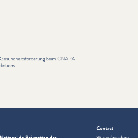
n & Gesund­heits­förderung beim CNAPA —
ictions
Contact
National de Prévention des
99, rue Andethana