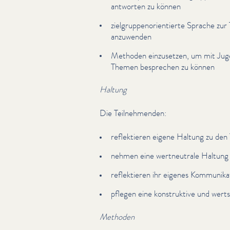
antworten zu können
ziel­grup­penori­en­tierte Sprache z
anzuwenden
Methoden einzusetzen, um mit Juge
Themen besprechen zu können
Haltung
Die Teil­nehmenden:
reflek­tieren eigene Haltung zu de
nehmen eine wert­neu­trale Haltung
reflek­tieren ihr eigenes Kom­mu­nika­
pflegen eine kon­struk­tive und wert
Methoden