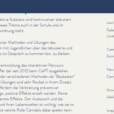
en für die präventive Praxis
Inform
­tive Substanz wird kon­tro­vers­er diskutiert
Lieu(
dieses Thema auch in der Schule und im
Feda
r­d­nung steht.
Luxe
eminar Methoden und Übungen des
m mit Jugendlichen über das tabuisierte und
Types
is ins Gespräch zu kommen bzw. zu bleiben.
Form
en­twick­lung des inter­ak­tiv­en Parcours
Thém
­fer der seit 2012 beim CePT ausgeliehen
s die ver­schiede­nen Methoden als
“
Baukasten”
Cann
bungen sind sehr flexibel in ihrem Einsatz
ät fördert die Verbreitung präventiver
Doma
ge, positive Effekte erzielt werden. Reine
Adol
egrenzte Effekte. Der Austausch und die
nd ihren Lebenswel­ten ist wichtig: was sie im
nd welche Rolle Cannabis dabei spielen kann.
Lang