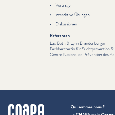
Vorträge
interaktive Übungen
Diskus­sio­nen
Referenten
Luc Both & Lynn Bran­den­burg­er
Fachberater/​in für Sucht­präven­tio
Centre National de Prévention des Add
cnapa
Qui sommes nous ?
Le
CNAPA
est le
Centre 