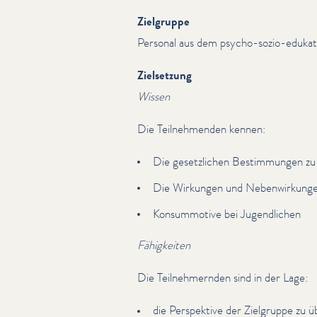
Zielgruppe
Personal aus dem psycho-sozio-edukat
Zielsetzung
Wissen
Die Teil­nehmenden kennen:
Die geset­zlichen Bes­tim­mungen z
Die Wirkungen und Neben­wirkun­g
Kon­sum­mo­tive bei Jugendlichen
Fähigkeiten
Die Teil­nehmern­den sind in der Lage:
die Perspektive der Zielgruppe zu