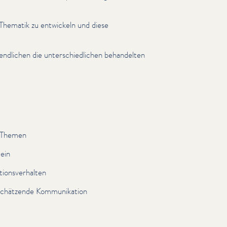
ur Thematik zu entwickeln und diese
ndlichen die unter­schiedlichen behandelten
n Themen
 ein
tionsver­hal­ten
schätzende Kom­mu­nika­tion