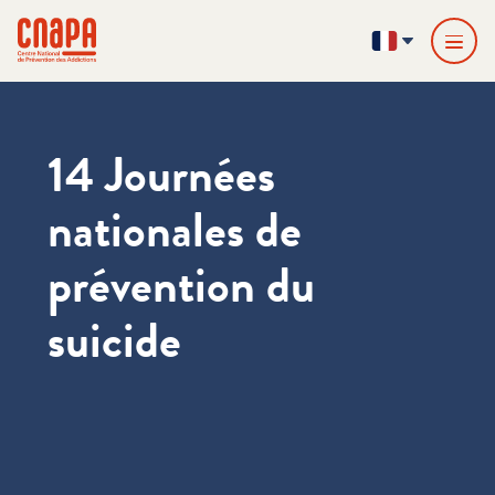
Passer directement au contenu
Panneau de gestion des cookies
cnapa
FR
14 Journées
nationales de
prévention du
suicide