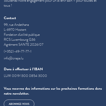
Soutenez notre engagement pour un avenir sain – pour toutes et
tous !
Contact
99, rue Andethana
L-6970 Hostert
Fondation d'utilité publique
RCS Luxembourg G36
Agrément SANTE 2026/07
(+352)-49-77-77-1
info@cnapa.lu
Dons à effectuer à l’IBAN
LU91 0019 1300 0854 3000
Vous recevrez des informations sur les prochaines formations dans
notre newsletter.
ABONNEZ-VOUS