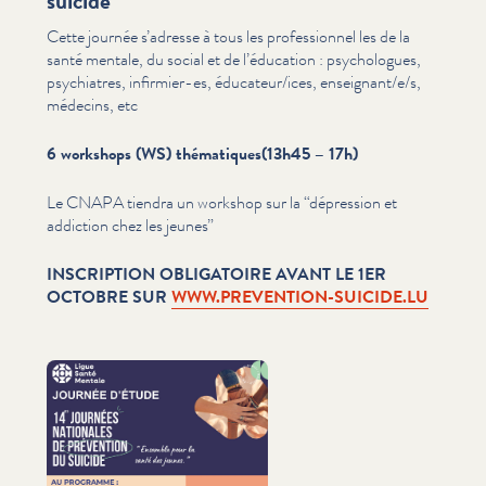
suicide
Cette journée s’adresse à tous les pro­fes­sion­nel les de la
santé mentale, du social et de l’éducation : psy­cho­logues,
psychiatres, infirmier-es, éducateur/​ices, enseignant/​e/​s,
médecins, etc
6 workshops (WS) thématiques(13h45 – 17h)
Le CNAPA tiendra un workshop sur la
“
dépression et
addiction chez les jeunes”
INSCRIPTION OBLIGATOIRE AVANT LE 1ER
OCTOBRE SUR
WWW​.PREVENTION​-SUICIDE​.LU