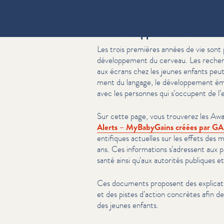
Un développement sain dès le
Les trois premières années de vie sont p
développe­ment du cerveau. Les recher
aux écrans chez les jeunes enfants peut
ment du langage, le développe­ment émot
avec les personnes qui s’occupent de l’
Sur cette page, vous trouverez les A
Alerts – MyBabyGains créées par 
en­tifiques actuelles sur les effets des
ans. Ces infor­ma­tions s’adressent aux pa
santé ainsi qu’aux autorités publiques e
Ces documents proposent des expli­ca­ti
et des pistes d’action concrètes afin d
des jeunes enfants.