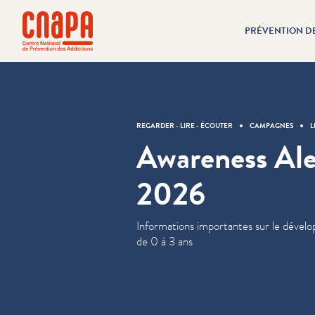
Passer directement au contenu
Panneau de gestion des cookies
PRÉVENTION D
cnapa
REGARDER - LIRE - ÉCOUTER
CAMPAGNES
L
Awareness Ale
2026
Infor­ma­tions importantes sur le dével
de 0 à 3 ans