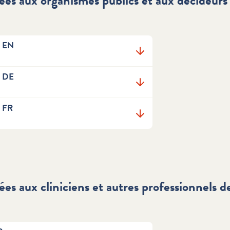
ées aux organismes publics et aux décideurs 
t EN
t DE
t FR
es aux cliniciens et autres professionnels d