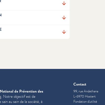
R
N
E
Contact
National de Prévention des
99, rue Andethana
. Notre objectif est de
L-6970 Hostert
sain au sein de la société, à
Fondation d'utilité