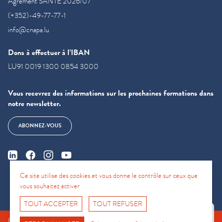
Agrément SANTE 2026/07
(+352)-49-77-77-1
info@cnapa.lu
Dons à effectuer à l’IBAN
LU91 0019 1300 0854 3000
Vous recevrez des informations sur les prochaines formations dans
notre newsletter.
ABONNEZ-VOUS
Ce site utilise des cookies et vous donne le contrôle sur ceux que
vous souhaitez activer
TOUT ACCEPTER
TOUT REFUSER
Fro No
© CNAPA 2024, all rights reserved |
Mentions légales
|
Conditions