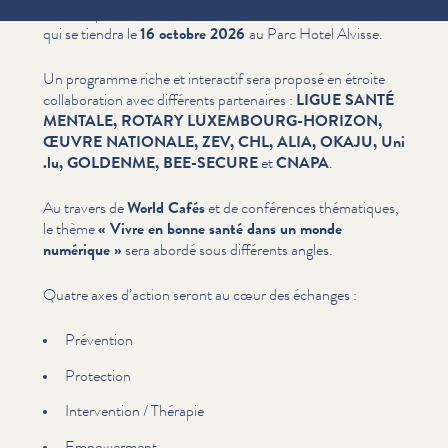
avons le plaisir de vous inviter à notre
“
Resilienz Forum”,
qui se tiendra le
16 octobre 2026
au Parc Hotel Alvisse.
Un programme riche et interactif sera proposé en étroite
col­lab­o­ra­tion avec différents partenaires :
LIGUE SANTÉ
MENTALE, ROTARY LUXEMBOURG-HORIZON,
ŒUVRE NATIONALE, ZEV, CHL, ALIA, OKAJU, Uni​
.lu, GOLDENME, BEE-SECURE
et
CNAPA
.
Au travers de
World Cafés
et de conférences thématiques,
le thème
« Vivre en bonne santé dans un monde
numérique »
sera abordé sous différents angles.
Quatre axes d’action seront au cœur des échanges :
Prévention
Protection
Inter­ven­tion / Thérapie
Empowerment