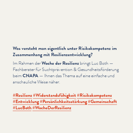
Was versteht man eigentlich unter Risikokompetenz im
Zusammenhang mit Resilienzentwicklung?
Im Rahmen der
Woche der Resilienz
bringt Luc Both —
Fachberater für Sucht­präven­tion & Gesund­heits­förderung
beim
CNAPA
— Ihnen das Thema auf eine einfache und
anschauliche Weise näher.
#Resilienz
#Wider­stands­fähigkeit
#Risikokom­pe­tenz
#Entwicklung
#Per­sön­lichkeitsstärkung
#Gemein­schaft
#LucBoth
#WocheD­er­Re­silienz