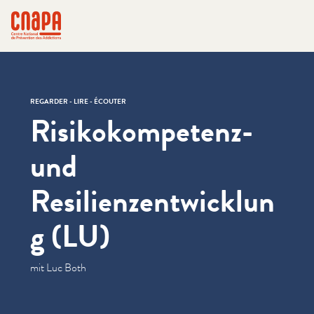
Passer directement au contenu
Panneau de gestion des cookies
cnapa
REGARDER - LIRE - ÉCOUTER
Risikokompetenz-
und
Resilienzentwicklun
g (LU)
mit Luc Both