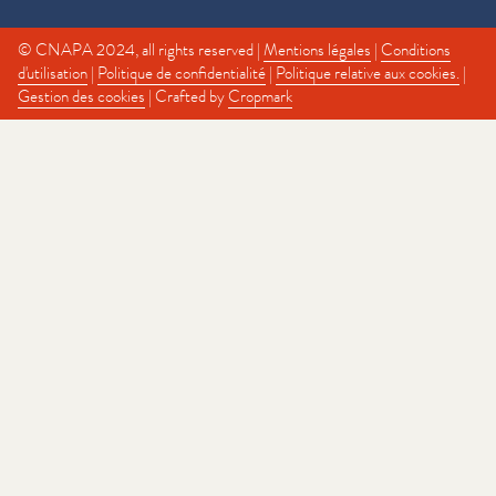
© CNAPA 2024, all rights reserved |
Mentions légales
|
Conditions
d'utilisation
|
Politique de confidentialité
|
Politique relative aux cookies.
|
Gestion des cookies
| Crafted by
Cropmark