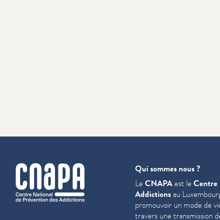
cnapa
Qui sommes nous ?
Le
CNAPA
est le
Centre 
Addictions
au Luxembourg
promouvoir un mode de vie 
travers une trans­mis­sion 