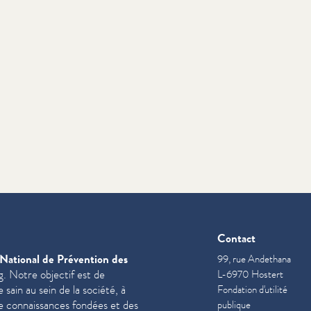
Contact
National de Prévention des
99, rue Andethana
. Notre objectif est de
L-6970 Hostert
sain au sein de la société, à
Fondation d'utilité
de con­nais­sances fondées et des
publique