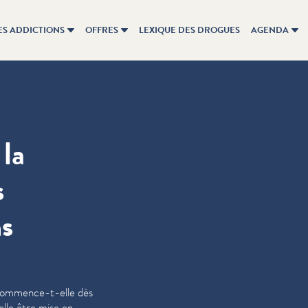
ES ADDICTIONS
OFFRES
LEXIQUE DES DROGUES
AGENDA
la
s
ns
 commence-t-elle dès
lle être mise en