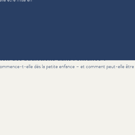
ion des addictions dans l’enfance ?
 commence-t-elle dès la petite enfance – et comment peut-elle être