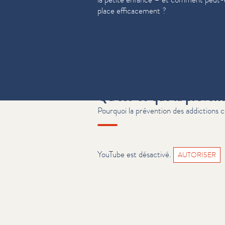
place effi­cace­ment ?
Qu’est-ce que la prévent
Pourquoi la prévention des addictions
YouTube est désactivé.
AUTORISER