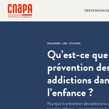
Passer directement au contenu
Panneau de gestion des cookies
PRÉVENTION D
cnapa
REGARDER - LIRE - ÉCOUTER
Qu’est-ce que 
prévention de
addictions da
l’enfance ?
Pourquoi la prévention des addictions
la petite enfance – et comment peut-e