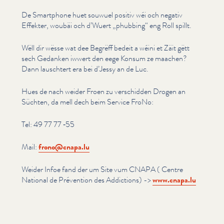
De Smartphone huet souwuel positiv wéi och negativ
Effekter, woubäi och d’Wuert
„
phubbing“ eng Roll spillt.
Wëll dir wësse wat dee Begrëff bedeit a wéini et Zäit gëtt
sech Gedanken iwwert den eege Konsum ze maachen?
Dann lauschtert era bei d’Jessy an de Luc.
Hues de nach weider Froen zu verschidden Drogen an
Süchten, da mell dech beim Service FroNo:
Tel: 49 77 77 ‑55
Mail:
frono@​cnapa.​lu
Weider Infoe fand der um Site vum CNAPA ( Centre
National de Prévention des Addictions) ->
www​.cnapa​.lu