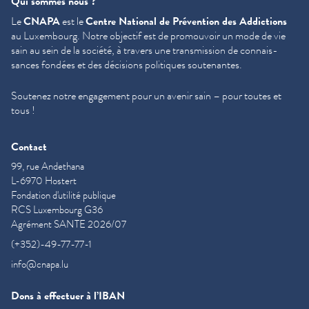
Qui sommes nous ?
Le
CNAPA
est le
Centre National de Prévention des Addictions
au Luxembourg. Notre objectif est de promouvoir un mode de vie
sain au sein de la société, à travers une trans­mis­sion de con­nais­
sances fondées et des décisions politiques soutenantes.
Soutenez notre engagement pour un avenir sain – pour toutes et
tous !
Contact
99, rue Andethana
L-6970 Hostert
Fondation d'utilité publique
RCS Luxembourg G36
Agrément SANTE 2026/07
(+352)-49-77-77-1
info@cnapa.lu
Dons à effectuer à l’IBAN