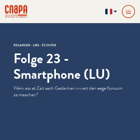
Passer directement au contenu
Panneau de gestion des cookies
cnapa
FR
REGARDER - LIRE - ÉCOUTER
Folge 23 -
Smartphone (LU)
Wéini ass et Zäit sech Gedanken iwwert den eege Konsum
ze maachen?
Folge 23 - Smartphone