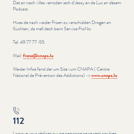
Dat an nach villes verroden iech d‘Jessy an de Luc an dësem
Podcast.
Hues de nach weider Froen zu verschidden Drogen an
Süchten, da mell dech beim Service FroNo:
Tel: 49 77 77 ‑55
Mail:
frono@​cnapa.​lu
Weider Infoe fand der um Site vum CNAPA ( Centre
National de Prévention des Addictions) ->
www​.cnapa​.lu
112
Lorsque vous réalisez quune personne ne se sent pas bien