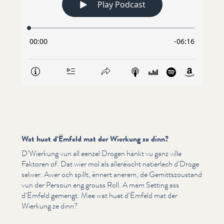
Wat huet d‘Ëmfeld mat der Wierkung ze dinn?
D’Wierkung vun all eenzel Drogen hänkt vu ganz ville
Faktoren of. Dat wier mol als alleréischt natierlech d’Droge
selwer. Awer och spillt, ënnert anerem, de Gemittszou­s­tand
vun der Persoun eng grouss Roll. A mam Setting ass
d‘Ëmfeld gemengt. Mee wat huet d‘Ëmfeld mat der
Wierkung ze dinn?