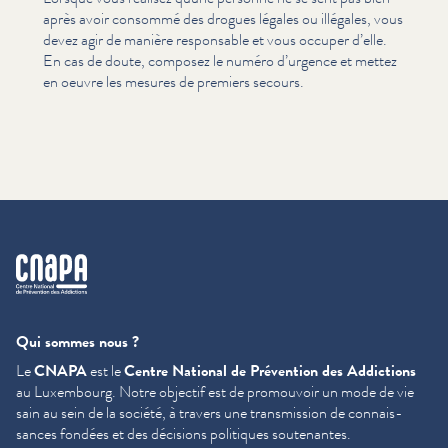
après avoir consommé des drogues légales ou illégales, vous
devez agir de manière responsable et vous occuper d’elle.
En cas de doute, composez le numéro d’urgence et mettez
en oeuvre les mesures de premiers secours.
cnapa
Qui sommes nous ?
Le
CNAPA
est le
Centre National de Prévention des Addictions
au Luxembourg. Notre objectif est de promouvoir un mode de vie
sain au sein de la société, à travers une trans­mis­sion de con­nais­
sances fondées et des décisions politiques soutenantes.