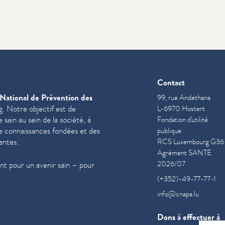
Contact
National de Prévention des
99, rue Andethana
. Notre objectif est de
L-6970 Hostert
sain au sein de la société, à
Fondation d'utilité
de con­nais­sances fondées et des
publique
antes.
RCS Luxembourg G36
Agrément SANTE
2026/07
t pour un avenir sain – pour
(+352)-49-77-77-1
info@cnapa.lu
Dons à effectuer à