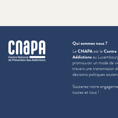
cnapa
Qui sommes nous ?
Le
CNAPA
est le
Centre 
Addictions
au Luxembourg
promouvoir un mode de vie 
travers une trans­mis­sion 
décisions politiques souten
Soutenez notre engagemen
toutes et tous !