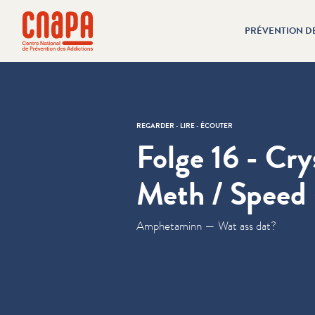
Passer directement au contenu
Panneau de gestion des cookies
PRÉVENTION D
cnapa
REGARDER - LIRE - ÉCOUTER
Folge 16 - Cry
Meth / Speed
Amphetaminn — Wat ass dat?