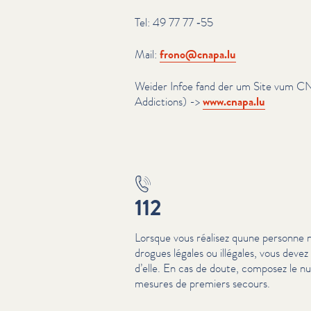
Tel: 49 77 77 ‑55
Mail:
frono@​cnapa.​lu
Weider Infoe fand der um Site vum C
Addictions) ->
www​.cnapa​.lu
112
Lorsque vous réalisez quune personne 
drogues légales ou illégales, vous deve
d’elle. En cas de doute, composez le 
mesures de premiers secours.