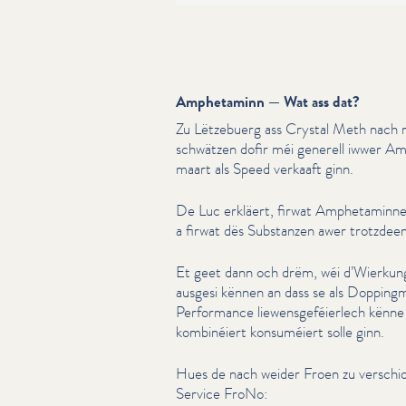
Amphetaminn — Wat ass dat?
Zu Lëtzebuerg ass Crystal Meth nach n
schwätzen dofir méi generell iwwer Am
maart als Speed verkaaft ginn.
De Luc erkläert, firwat Amphet­a­min­n
a firwat dës Substanzen awer trotzdee
Et geet dann och drëm, wéi d’Wierkun
ausgesi kënnen an dass se als Dopping­mët
Performance liewens­ge­féier­lech kënn
kombinéiert konsuméiert solle ginn.
Hues de nach weider Froen zu verschi
Service FroNo: