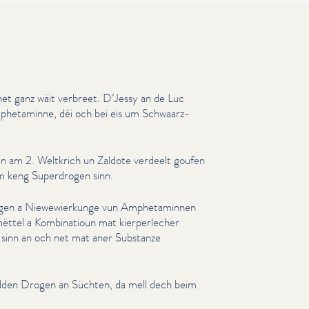
et ganz wäit verbreet. D’Jessy an de Luc
phet­a­minne, déi och bei eis um Schwaarz­
en am 2. Weltkrich un Zaldote verdeelt goufen
m keng Superdrogen sinn.
gen a Niewewierkunge vun Amphet­a­min­nen
­tel a Kom­bi­na­tioun mat kier­per­lech­er
e sinn an och net mat aner Substanze
dden Drogen an Süchten, da mell dech beim