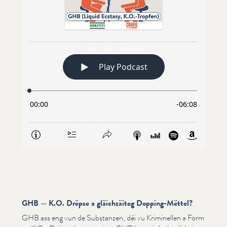
GHB — K.O. Drëpse a gläichzäiteg Dopping-Mëttel?
GHB ass eng vun de Substanzen, déi vu Kriminellen a Form