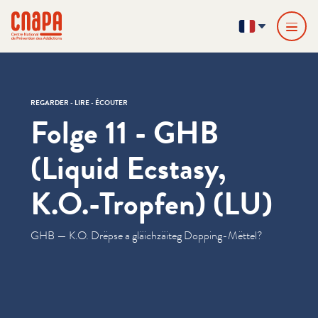
Passer directement au contenu
Panneau de gestion des cookies
cnapa
FR
REGARDER - LIRE - ÉCOUTER
Folge 11 - GHB
(Liquid Ecstasy,
K.O.-Tropfen) (LU)
GHB — K.O. Drëpse a gläichzäiteg Dopping-Mëttel?