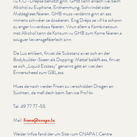
vu K.O.-Drëpse benotzt ginn. GHB kann änlech wéi beim
Alkohol zu Euphorie, Enthemmung, Schwindel oder
Middegkeet féieren. GHB muss verdënnt ginn an ass
immens schwéier ze doséieren. Eng Drëps ze vill ka schonn
zu enger Iwwerdosis féieren. Virun allem a Kom­bi­na­tioun
mat Alkohol kann de Konsum vu GHB zum Koma féieren a
souguer liewens­ge­féier­lech sinn.
De Luc erkläert, firwat déi Substanz awer och an der
Bodybuilder-Szeen als Dopping-Mëttel beléift ass, firwat
se och
„
Liquid Ecstasy“ genannt gëtt an wat den
Ënnerscheed zum GBL ass.
Hues de nach weider Froen zu verschidden Drogen an
Süchten, da mell dech beim Service FroNo:
Tel: 49 77 77 ‑55
Mail:
frono@​cnapa.​lu
Weider Infoe fand der um Site vum CNAPA ( Centre