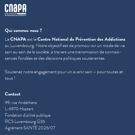
cnapa
Qui sommes nous ?
Le
CNAPA
est le
Centre National de Prévention des Addictions
au Luxembourg. Notre objectif est de promouvoir un mode de vie
sain au sein de la société, à travers une trans­mis­sion de con­nais­
sances fondées et des décisions politiques soutenantes.
Soutenez notre engagement pour un avenir sain – pour toutes et
tous !
Contact
99, rue Andethana
L-6970 Hostert
Fondation d'utilité publique
RCS Luxembourg G36
Agrément SANTE 2026/07