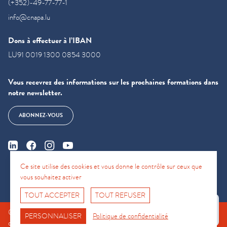
(+352)-49-77-77-1
info@cnapa.lu
Dons à effectuer à l’IBAN
LU91 0019 1300 0854 3000
Vous recevrez des informations sur les prochaines formations dans
notre newsletter.
ABONNEZ-VOUS
Ce site utilise des cookies et vous donne le contrôle sur ceux que
vous souhaitez activer
TOUT ACCEPTER
TOUT REFUSER
Fro No
© CNAPA 2024, all rights reserved |
Mentions légales
|
Conditions
Support Hotline
PERSONNALISER
Politique de confidentialité
d'utilisation
|
Politique de confidentialité
|
Politique relative aux cookies.
|