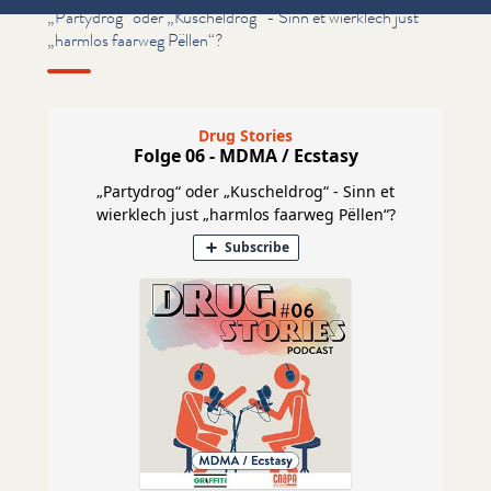
„Partydrog“ oder „Kuscheldrog“ - Sinn et wierklech just
„harmlos faarweg Pëllen“?