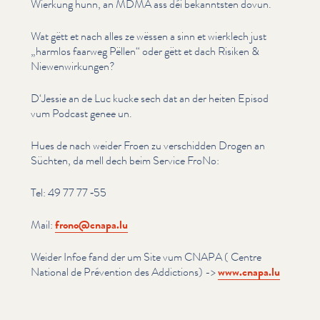
Wierkung hunn, an MDMA ass déi bekanntsten dovun.
Wat gëtt et nach alles ze wëssen a sinn et wierklech just
„
harmlos faarweg Pëllen“ oder gëtt et dach Risiken &
Niewen­wirkun­gen?
D‘Jessie an de Luc kucke sech dat an der heiten Episod
vum Podcast genee un.
Hues de nach weider Froen zu verschidden Drogen an
Süchten, da mell dech beim Service FroNo:
Tel: 49 77 77 ‑55
Mail:
frono@​cnapa.​lu
Weider Infoe fand der um Site vum CNAPA ( Centre
National de Prévention des Addictions) ->
www​.cnapa​.lu