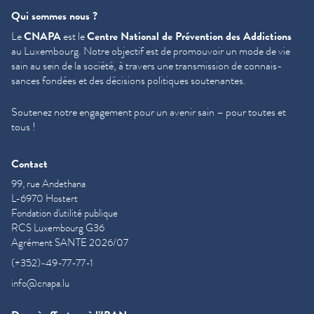
Qui sommes nous ?
Le
CNAPA
est le
Centre National de Prévention des Addictions
au Luxembourg. Notre objectif est de promouvoir un mode de vie
sain au sein de la société, à travers une trans­mis­sion de con­nais­
sances fondées et des décisions politiques soutenantes.
Soutenez notre engagement pour un avenir sain – pour toutes et
tous !
Contact
99, rue Andethana
L-6970 Hostert
Fondation d'utilité publique
RCS Luxembourg G36
Agrément SANTE 2026/07
(+352)-49-77-77-1
info@cnapa.lu