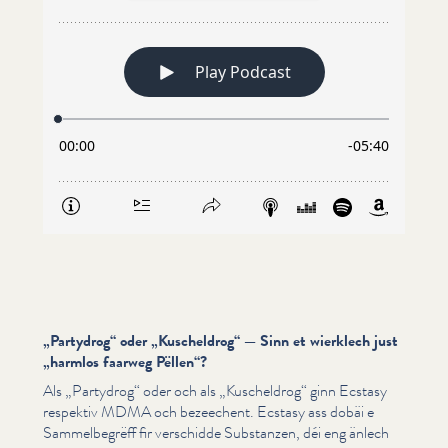
„
Partydrog“ oder
„
Kuscheldrog“ — Sinn et wierklech just
„
harmlos faarweg Pëllen“?
Als
„
Partydrog“ oder och als
„
Kuscheldrog“ ginn Ecstasy
respektiv MDMA och bezeechent. Ecstasy ass dobäi e
Sam­mel­be­grëff fir verschidde Substanzen, déi eng änlech