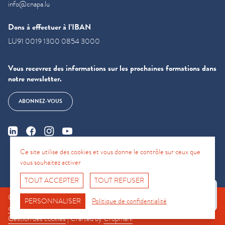
info@cnapa.lu
Dons à effectuer à l’IBAN
LU91 0019 1300 0854 3000
Vous recevrez des informations sur les prochaines formations dans
notre newsletter.
ABONNEZ-VOUS
Ce site utilise des cookies et vous donne le contrôle sur ceux que
vous souhaitez activer
TOUT ACCEPTER
TOUT REFUSER
Fro No
© CNAPA 2024, all rights reserved |
Mentions légales
|
Conditions
Support Hotline
PERSONNALISER
Politique de confidentialité
d'utilisation
|
Politique de confidentialité
|
Politique relative aux cookies.
|
Gestion des cookies
| Crafted by
Cropmark